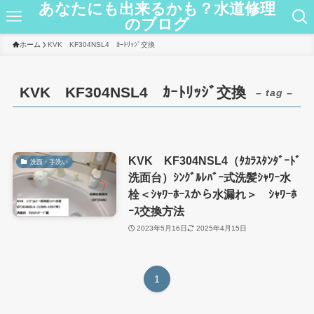
あなたにも出来るかも？水道修理
のブログ
ホーム
KVK KF304NSL4 ｶｰﾄﾘｯｼﾞ交換
KVK KF304NSL4 ｶｰﾄﾘｯｼﾞ交換
– tag –
KVK KF304NSL4（ﾀｶﾗｽﾀﾝﾀﾞｰﾄﾞ
洗面・手洗い
洗面台）ｼﾝｸﾞﾙﾚﾊﾞｰ式洗髪ｼｬﾜｰ水
栓＜ｼｬﾜｰﾎｰｽから水漏れ＞ ｼｬﾜｰﾎ
ｰｽ交換方法
2023年5月16日
2025年4月15日
1