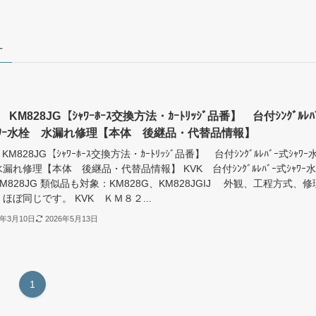
–
 KM828JG【ｼｬﾜｰﾎｰｽ交換方法・ｶｰﾄﾘｯｼﾞ品番】 台付ｼﾝｸﾞﾙﾚﾊ
ｬﾜｰ水栓 水漏れ修理【本体 後継品・代替品情報】
KM828JG【ｼｬﾜｰﾎｰｽ交換方法・ｶｰﾄﾘｯｼﾞ品番】 台付ｼﾝｸﾞﾙﾚﾊﾞｰ式ｼｬﾜｰ
漏れ修理【本体 後継品・代替品情報】 KVK 台付ｼﾝｸﾞﾙﾚﾊﾞｰ式ｼｬﾜｰ水
M828JG 類似品も対象：KM828G、KM828JGIJ 外観、工程方式、修
ほぼ同じです。 KVK ＫＭ８２...
2年3月10日
2026年5月13日
1