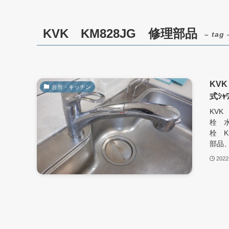
KVK KM828JG 修理部品
– tag 
KVK
台所・キッチン
式ｼ
KVK 
栓 水
栓 K
部品、
202