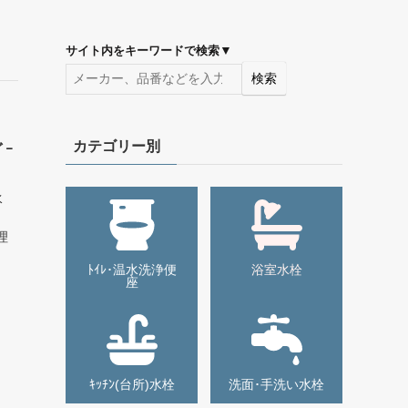
▼
サイト内をキーワードで検索
検索
カテゴリー別
ﾞｰ
水
理
ﾄｲﾚ･温水洗浄便
浴室水栓
座
ｷｯﾁﾝ(台所)水栓
洗面･手洗い水栓