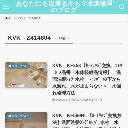
あなたにも出来るかも？水道修理
のブログ
ホーム
KVK Z414804
KVK Z414804
– tag –
KVK KF358【ｶｰﾄﾘｯｼﾞ交換、ｼｬﾜ
洗面・手洗い
ｰﾎｰｽ品番・本体後継品情報】 洗
面洗髪ｼｬﾜｰ水栓 ＜ﾚﾊﾞｰの下から
水漏れ、水が止まらない＞ 水漏
れ修理方法
2022年11月20日
2025年4月13日
KVK KF569HL【ｶｰﾄﾘｯｼﾞ交換方
洗面・手洗い
法】洗面洗髪ｼﾝｸﾞﾙﾚﾊﾞｰ水栓 水