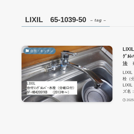
LIXIL 65-1039-50
– tag –
LIX
台所・キッチン
ｸﾞ
法 ※
LIXI
栓（分
LIX
ズ名：
202