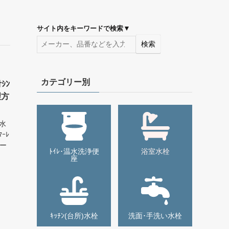
▼
サイト内をキーワードで検索
検索
カテゴリー別
ｼﾝ
理方
ｰ水
ｰﾚ
リー
ﾄｲﾚ･温水洗浄便
浴室水栓
座
ｷｯﾁﾝ(台所)水栓
洗面･手洗い水栓