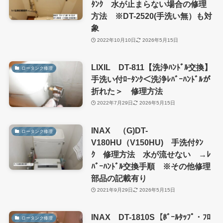
ﾀﾝｸ 水が止まらない場合の修理
方法 ※DT-2520(手洗い無）も対
象
2022年10月10日
2026年5月15日
LIXIL DT-811【洗浄ﾊﾝﾄﾞﾙ交換】
ロータンク修理
手洗い付ﾛｰﾀﾝｸ＜洗浄ﾚﾊﾞｰﾊﾝﾄﾞﾙが
折れた＞ 修理方法
2022年7月29日
2026年5月15日
INAX （G)DT-
ロータンク修理
V180HU（V150HU) 手洗付ﾀﾝ
ｸ 修理方法 水が流せない →ﾚ
ﾊﾞｰﾊﾝﾄﾞﾙ交換手順 ※その他修理
部品の記載有り
2021年9月29日
2026年5月15日
INAX DT-1810S【ﾎﾞｰﾙﾀｯﾌﾟ・ﾌﾛ
ロータンク修理