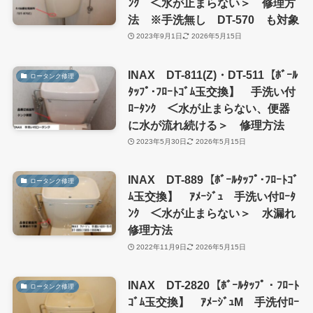
ﾝｸ ＜水が止まらない＞ 修理方
法 ※手洗無し DT-570 も対象
2023年9月1日
2026年5月15日
INAX DT-811(Z)・DT-511【ﾎﾞｰﾙ
ロータンク修理
ﾀｯﾌﾟ･ﾌﾛｰﾄｺﾞﾑ玉交換】 手洗い付
ﾛｰﾀﾝｸ ＜水が止まらない、便器
に水が流れ続ける＞ 修理方法
2023年5月30日
2026年5月15日
INAX DT-889【ﾎﾞｰﾙﾀｯﾌﾟ･ﾌﾛｰﾄｺﾞ
ロータンク修理
ﾑ玉交換】 ｱﾒｰｼﾞｭ 手洗い付ﾛｰﾀ
ﾝｸ ＜水が止まらない＞ 水漏れ
修理方法
2022年11月9日
2026年5月15日
INAX DT-2820【ﾎﾞｰﾙﾀｯﾌﾟ・ﾌﾛｰﾄ
ロータンク修理
ｺﾞﾑ玉交換】 ｱﾒｰｼﾞｭM 手洗付ﾛｰ