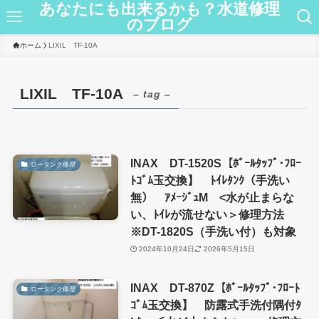
あなたにも出来るかも？水道修理
のブログ
ホーム
LIXIL TF-10A
LIXIL TF-10A
– tag –
INAX DT-1520S【ﾎﾞｰﾙﾀｯﾌﾟ･ﾌﾛｰ
ロータンク修理
ﾄｺﾞﾑ玉交換】 ﾄｲﾚﾀﾝｸ（手洗い
無） ｱﾒｰｼﾞｭM <水が止まらな
い、ﾄｲﾚが流せない＞修理方法
※DT-1820S（手洗い付）も対象
2024年10月24日
2026年5月15日
INAX DT-870Z【ﾎﾞｰﾙﾀｯﾌﾟ･ﾌﾛｰﾄ
ロータンク修理
ｺﾞﾑ玉交換】 防露式手洗付隅付ﾀ