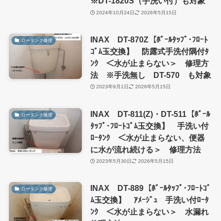
※DT-1820S（手洗い付）も対象
2024年10月24日
2026年5月15日
INAX DT-870Z【ﾎﾞｰﾙﾀｯﾌﾟ･ﾌﾛｰﾄ
ロータンク修理
ｺﾞﾑ玉交換】 防露式手洗付隅付ﾀ
ﾝｸ ＜水が止まらない＞ 修理方
法 ※手洗無し DT-570 も対象
2023年9月1日
2026年5月15日
INAX DT-811(Z)・DT-511【ﾎﾞｰﾙ
ロータンク修理
ﾀｯﾌﾟ･ﾌﾛｰﾄｺﾞﾑ玉交換】 手洗い付
ﾛｰﾀﾝｸ ＜水が止まらない、便器
に水が流れ続ける＞ 修理方法
2023年5月30日
2026年5月15日
INAX DT-889【ﾎﾞｰﾙﾀｯﾌﾟ･ﾌﾛｰﾄｺﾞ
ロータンク修理
ﾑ玉交換】 ｱﾒｰｼﾞｭ 手洗い付ﾛｰﾀ
ﾝｸ ＜水が止まらない＞ 水漏れ