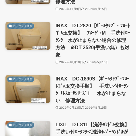
修理方法
2022年11月9日
2026年5月15日
INAX DT-2820【ﾎﾞｰﾙﾀｯﾌﾟ・ﾌﾛｰﾄ
ロータンク修理
ｺﾞﾑ玉交換】 ｱﾒｰｼﾞｭM 手洗付ﾛｰ
ﾀﾝｸ 水が止まらない場合の修理
方法 ※DT-2520(手洗い無）も対
象
2022年10月10日
2026年5月15日
INAX DC-1890S【ﾎﾞｰﾙﾀｯﾌﾟ･ﾌﾛｰ
ロータンク修理
ﾄｺﾞﾑ玉交換手順】 手洗い付ﾛｰﾀﾝ
ｸ「ﾚｽｶｰｻｼﾘｰｽﾞ」 水が止まらな
い 修理方法
2022年9月13日
2026年5月15日
LIXIL DT-811【洗浄ﾊﾝﾄﾞﾙ交換】
ロータンク修理
手洗い付ﾛｰﾀﾝｸ＜洗浄ﾚﾊﾞｰﾊﾝﾄﾞﾙが