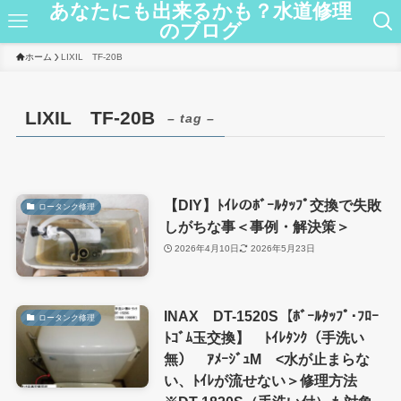
あなたにも出来るかも？水道修理
のブログ
ホーム
LIXIL TF-20B
LIXIL TF-20B
– tag –
【DIY】ﾄｲﾚのﾎﾞｰﾙﾀｯﾌﾟ交換で失敗
ロータンク修理
しがちな事＜事例・解決策＞
2026年4月10日
2026年5月23日
INAX DT-1520S【ﾎﾞｰﾙﾀｯﾌﾟ･ﾌﾛｰ
ロータンク修理
ﾄｺﾞﾑ玉交換】 ﾄｲﾚﾀﾝｸ（手洗い
無） ｱﾒｰｼﾞｭM <水が止まらな
い、ﾄｲﾚが流せない＞修理方法