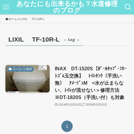
あなたにも出来るかも？水道修理
のブログ
ホーム
LIXIL TF-10R-L
LIXIL TF-10R-L
– tag –
INAX DT-1520S【ﾎﾞｰﾙﾀｯﾌﾟ･ﾌﾛｰ
ロータンク修理
ﾄｺﾞﾑ玉交換】 ﾄｲﾚﾀﾝｸ（手洗い
無） ｱﾒｰｼﾞｭM <水が止まらな
い、ﾄｲﾚが流せない＞修理方法
※DT-1820S（手洗い付）も対象
2024年10月24日
2026年5月15日
1