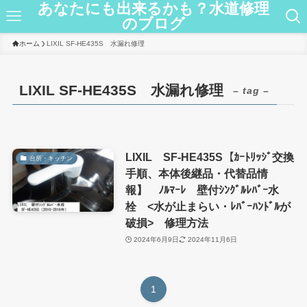
あなたにも出来るかも？水道修理
のブログ
ホーム
LIXIL SF-HE435S 水漏れ修理
LIXIL SF-HE435S 水漏れ修理
– tag –
LIXIL SF-HE435S【ｶｰﾄﾘｯｼﾞ交換
台所・キッチン
手順、本体後継品・代替品情
報】 ﾉﾙﾏｰﾚ 壁付ｼﾝｸﾞﾙﾚﾊﾞｰ水
栓 <水が止まらい・ﾚﾊﾞｰﾊﾝﾄﾞﾙが
破損> 修理方法
2024年6月9日
2024年11月6日
1