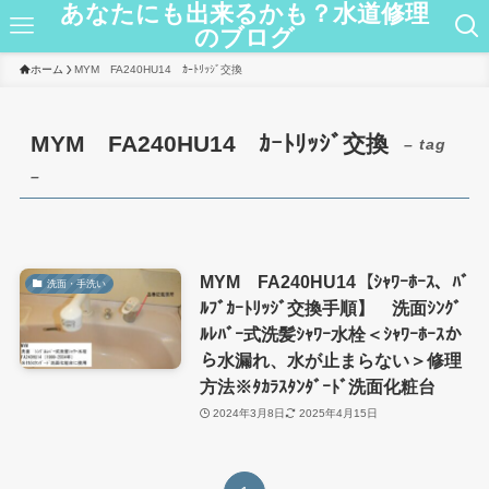
あなたにも出来るかも？水道修理
のブログ
ホーム
MYM FA240HU14 ｶｰﾄﾘｯｼﾞ交換
MYM FA240HU14 ｶｰﾄﾘｯｼﾞ交換
– tag
–
MYM FA240HU14【ｼｬﾜｰﾎｰｽ、ﾊﾞ
洗面・手洗い
ﾙﾌﾞｶｰﾄﾘｯｼﾞ交換手順】 洗面ｼﾝｸﾞ
ﾙﾚﾊﾞｰ式洗髪ｼｬﾜｰ水栓＜ｼｬﾜｰﾎｰｽか
ら水漏れ、水が止まらない＞修理
方法※ﾀｶﾗｽﾀﾝﾀﾞｰﾄﾞ洗面化粧台
2024年3月8日
2025年4月15日