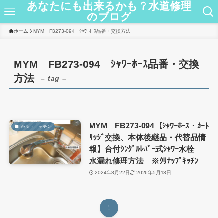
あなたにも出来るかも？水道修理
のブログ
ホーム
MYM FB273-094 ｼｬﾜｰﾎｰｽ品番・交換方法
MYM FB273-094 ｼｬﾜｰﾎｰｽ品番・交換
方法
– tag –
MYM FB273-094【ｼｬﾜｰﾎｰｽ・ｶｰﾄ
台所・キッチン
ﾘｯｼﾞ交換、本体後継品・代替品情
報】台付ｼﾝｸﾞﾙﾚﾊﾞｰ式ｼｬﾜｰ水栓
水漏れ修理方法 ※ｸﾘﾅｯﾌﾟｷｯﾁﾝ
2024年8月22日
2026年5月13日
1