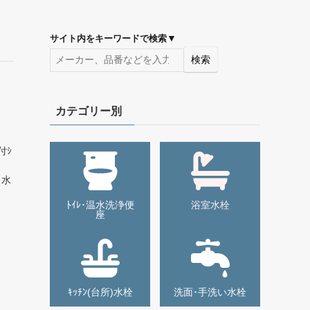
▼
サイト内をキーワードで検索
検索
カテゴリー別
付ｼ
も水
ﾄｲﾚ･温水洗浄便
浴室水栓
座
ｷｯﾁﾝ(台所)水栓
洗面･手洗い水栓