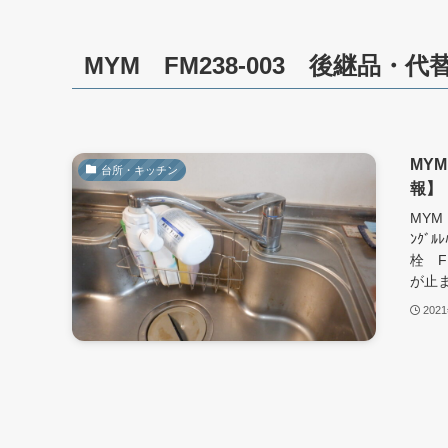
MYM FM238-003 後継品・代
MYM
台所・キッチン
報】 
MYM
ﾝｸﾞ
栓 F
が止ま
202