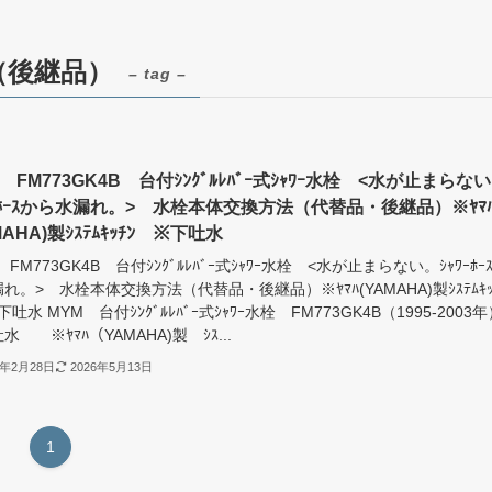
換（後継品）
– tag –
 FM773GK4B 台付ｼﾝｸﾞﾙﾚﾊﾞｰ式ｼｬﾜｰ水栓 <水が止まらな
ﾜｰﾎｰｽから水漏れ。> 水栓本体交換方法（代替品・後継品）※ﾔﾏ
MAHA)製ｼｽﾃﾑｷｯﾁﾝ ※下吐水
 FM773GK4B 台付ｼﾝｸﾞﾙﾚﾊﾞｰ式ｼｬﾜｰ水栓 <水が止まらない。ｼｬﾜｰﾎｰ
れ。> 水栓本体交換方法（代替品・後継品）※ﾔﾏﾊ(YAMAHA)製ｼｽﾃﾑｷｯ
下吐水 MYM 台付ｼﾝｸﾞﾙﾚﾊﾞｰ式ｼｬﾜｰ水栓 FM773GK4B（1995-2003年
水 ※ﾔﾏﾊ（YAMAHA)製 ｼｽ...
4年2月28日
2026年5月13日
1