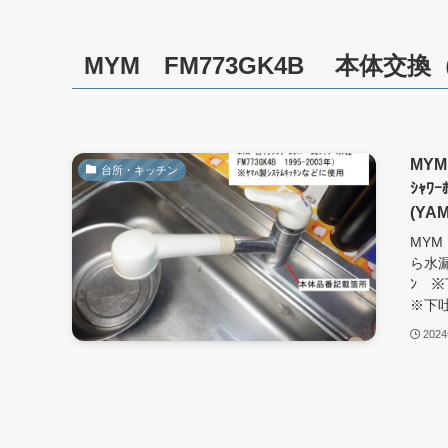
MYM FM773GK4B 本体交
MYM
台所・キッチン
ｼｬ
(YA
MYM
ら水漏
ﾝ ※
※下吐
202