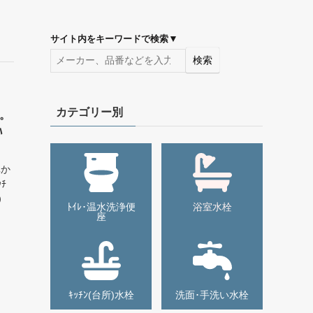
▼
サイト内をキーワードで検索
検索
カテゴリー別
い。
ﾊ
ｽか
ﾁ
）
ﾄｲﾚ･温水洗浄便
浴室水栓
座
ｷｯﾁﾝ(台所)水栓
洗面･手洗い水栓