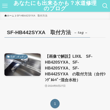
あなたにも出来るかも？水道修理
のブログ
ホーム
SF-HB442SYXA 取付方法
SF-HB442SYXA 取付方法
– tag –
【画像で解説】LIXIL SF-
台所・キッチン
HB420SYXA、SF-
HB420SYXA、SF-
HB442SYXA の取付方法（台付ｼ
ﾝｸﾞﾙﾚﾊﾞｰ混合水栓）
2024年9月27日
1