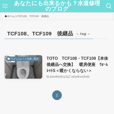
あなたにも出来るかも？水道修理
のブログ
ホーム
TCF108、TCF109 後継品
TCF108、TCF109 後継品
– tag –
TOTO TCF108・TCF109【本体
ウォシュレット交換・取付
後継品へ交換】 暖房便座 ｳｫｰﾑ
ﾚｯﾄS＜暖かくならない＞
2024年9月21日
2024年10月9日
1