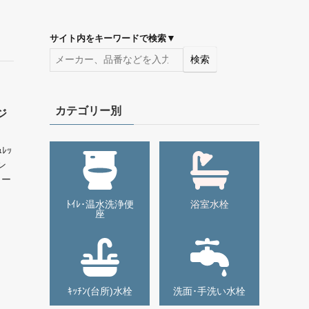
▼
サイト内をキーワードで検索
検索
カテゴリー別
ジ
ﾚｯ
ン
リー
ﾄｲﾚ･温水洗浄便
浴室水栓
座
ｷｯﾁﾝ(台所)水栓
洗面･手洗い水栓