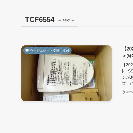
TCF6554
– tag –
【20
ウォシュレット交換・取付
＜ｳｫ
【20
ﾄ S
ジが
ズ に
202