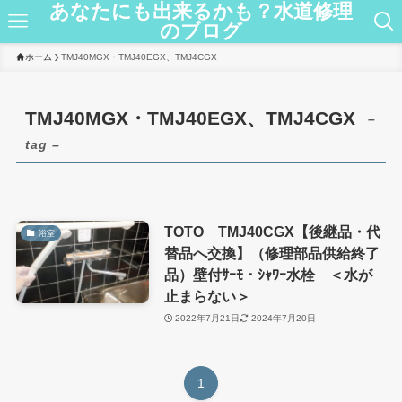
あなたにも出来るかも？水道修理
のブログ
ホーム
TMJ40MGX・TMJ40EGX、TMJ4CGX
TMJ40MGX・TMJ40EGX、TMJ4CGX
–
tag –
TOTO TMJ40CGX【後継品・代
浴室
替品へ交換】（修理部品供給終了
品）壁付ｻｰﾓ・ｼｬﾜｰ水栓 ＜水が
止まらない＞
2022年7月21日
2024年7月20日
1