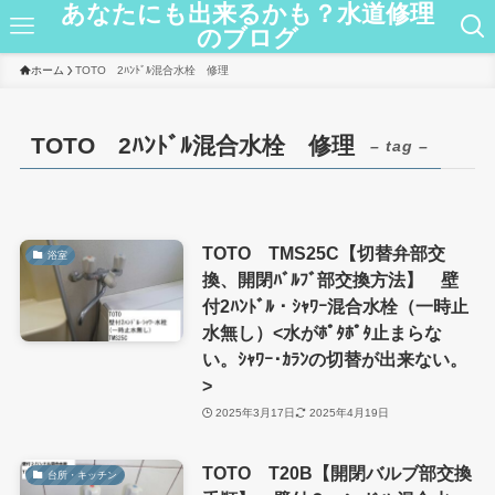
あなたにも出来るかも？水道修理
のブログ
ホーム
TOTO 2ﾊﾝﾄﾞﾙ混合水栓 修理
TOTO 2ﾊﾝﾄﾞﾙ混合水栓 修理
– tag –
TOTO TMS25C【切替弁部交
浴室
換、開閉ﾊﾞﾙﾌﾞ部交換方法】 壁
付2ﾊﾝﾄﾞﾙ・ｼｬﾜｰ混合水栓（一時止
水無し）<水がﾎﾟﾀﾎﾟﾀ止まらな
い。ｼｬﾜｰ･ｶﾗﾝの切替が出来ない。
>
2025年3月17日
2025年4月19日
TOTO T20B【開閉バルブ部交換
台所・キッチン