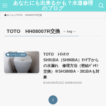
あなたにも出来るかも？水道修理
のブログ
ホーム
TOTO HH08007R交換
TOTO HH08007R交換
– tag –
TOTO ﾄｲﾚﾀﾝｸ
ロータンク修理
SH91BA（SH90BA）ﾀﾝｸ下から
の水漏れ 修理方法（密結ﾊﾟｯｷﾝ
交換）※SH380BA・381BAも対
象
2021年6月1日
2026年4月10日
1