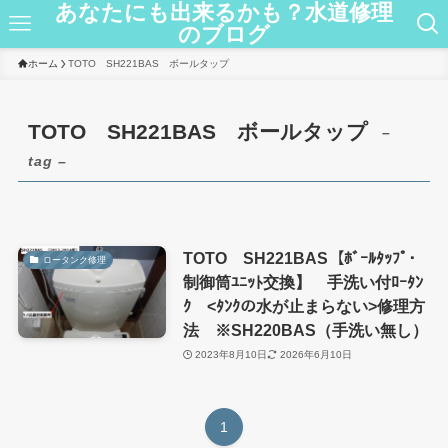
あなたにも出来るかも？水道修理
のブログ
ホーム
TOTO SH221BAS ボールタップ
TOTO SH221BAS ボールタップ
–
tag –
TOTO SH221BAS【ﾎﾞｰﾙﾀｯﾌﾟ･
ロータンク修理
制御筒ﾕﾆｯﾄ交換】 手洗い付ﾛｰﾀﾝ
ｸ <ﾀﾝｸの水が止まらない>修理方
法 ※SH220BAS（手洗い無し）
2023年8月10日
2026年6月10日
1