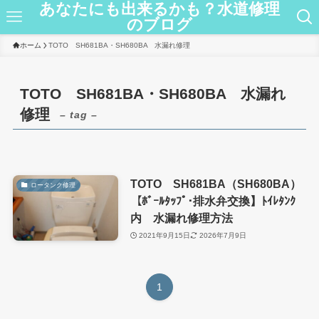
あなたにも出来るかも？水道修理
のブログ
ホーム
TOTO SH681BA・SH680BA 水漏れ修理
TOTO SH681BA・SH680BA 水漏れ
修理
– tag –
TOTO SH681BA（SH680BA）
ロータンク修理
【ﾎﾞｰﾙﾀｯﾌﾟ･排水弁交換】ﾄｲﾚﾀﾝｸ
内 水漏れ修理方法
2021年9月15日
2026年7月9日
1