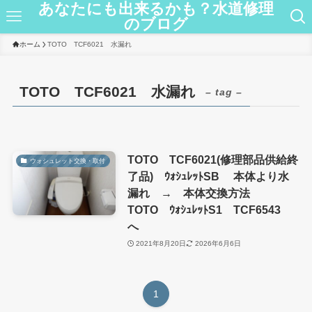
あなたにも出来るかも？水道修理
のブログ
ホーム
TOTO TCF6021 水漏れ
TOTO TCF6021 水漏れ
– tag –
TOTO TCF6021(修理部品供給終
ウォシュレット交換・取付
了品) ｳｫｼｭﾚｯﾄSB 本体より水
漏れ → 本体交換方法
TOTO ｳｫｼｭﾚｯﾄS1 TCF6543
へ
2021年8月20日
2026年6月6日
1