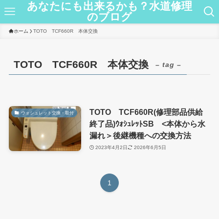
あなたにも出来るかも？水道修理
のブログ
ホーム
TOTO TCF660R 本体交換
TOTO TCF660R 本体交換
– tag –
TOTO TCF660R(修理部品供給
ウォシュレット交換・取付
終了品)ｳｫｼｭﾚｯﾄSB <本体から水
漏れ＞後継機種への交換方法
2023年4月2日
2026年6月5日
1