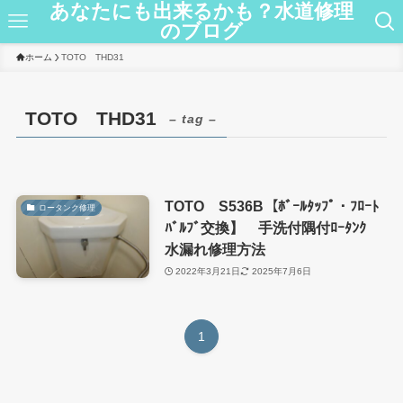
あなたにも出来るかも？水道修理
のブログ
ホーム
TOTO THD31
TOTO THD31
– tag –
TOTO S536B【ﾎﾞｰﾙﾀｯﾌﾟ・ﾌﾛｰﾄ
ロータンク修理
ﾊﾞﾙﾌﾞ交換】 手洗付隅付ﾛｰﾀﾝｸ
水漏れ修理方法
2022年3月21日
2025年7月6日
1