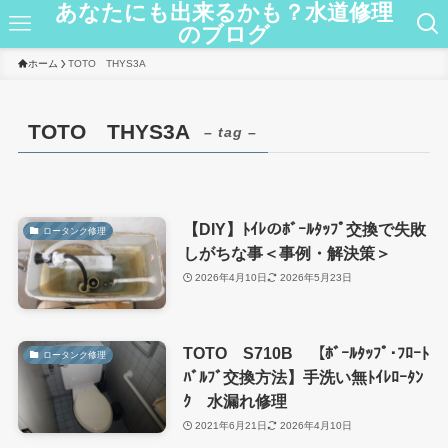
あなたにも出来るかも？水道修理
のブログ
ホーム
TOTO THYS3A
TOTO THYS3A
– tag –
【DIY】ﾄｲﾚのﾎﾞｰﾙﾀｯﾌﾟ交換で失敗
ロータンク修理
しがちな事＜事例・解決策＞
2026年4月10日
2026年5月23日
TOTO S710B 【ﾎﾞｰﾙﾀｯﾌﾟ･ﾌﾛｰﾄ
ロータンク修理
ﾊﾞﾙﾌﾞ交換方法】手洗い無ﾄｲﾚﾛｰﾀﾝ
ｸ 水漏れ修理
2021年6月21日
2026年4月10日