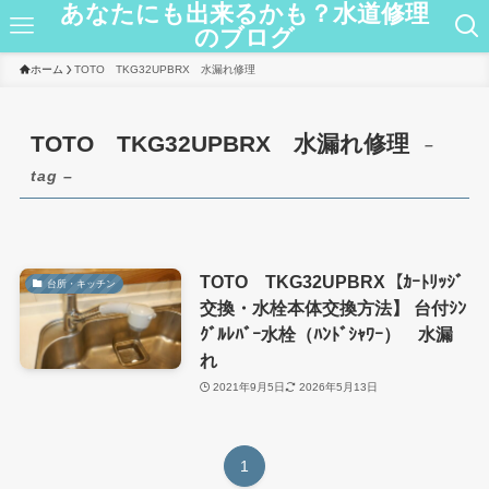
あなたにも出来るかも？水道修理
のブログ
ホーム
TOTO TKG32UPBRX 水漏れ修理
TOTO TKG32UPBRX 水漏れ修理
–
tag –
TOTO TKG32UPBRX【ｶｰﾄﾘｯｼﾞ
台所・キッチン
交換・水栓本体交換方法】 台付ｼﾝ
ｸﾞﾙﾚﾊﾞｰ水栓（ﾊﾝﾄﾞｼｬﾜｰ） 水漏
れ
2021年9月5日
2026年5月13日
1