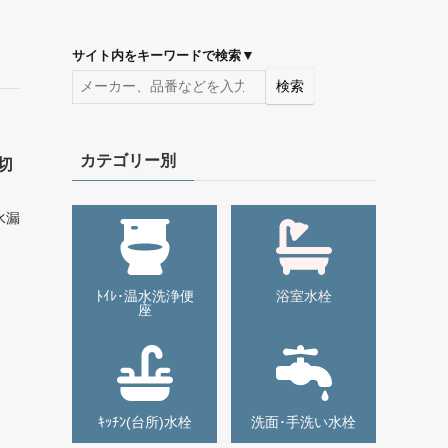
▼
サイト内をキーワードで検索
検索
カテゴリー別
ｰ切
水漏
似品
、
ﾄｲﾚ･温水洗浄便
浴室水栓
座
ｷｯﾁﾝ(台所)水栓
洗面･手洗い水栓