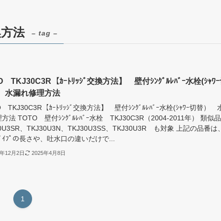
交換方法
– tag –
O TKJ30C3R【ｶｰﾄﾘｯｼﾞ交換方法】 壁付ｼﾝｸﾞﾙﾚﾊﾞｰ水栓(ｼｬﾜ
 水漏れ修理方法
O TKJ30C3R【ｶｰﾄﾘｯｼﾞ交換方法】 壁付ｼﾝｸﾞﾙﾚﾊﾞｰ水栓(ｼｬﾜｰ切替） 
方法 TOTO 壁付ｼﾝｸﾞﾙﾚﾊﾞｰ水栓 TKJ30C3R（2004-2011年） 類
30U3SR、TKJ30U3N、TKJ30U3SS、TKJ30U3R も対象 上記の品番は
ﾟｲﾌﾟの長さや、吐水口の違いだけで...
1年12月2日
2025年4月8日
1