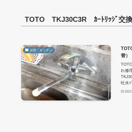
TOTO TKJ30C3R ｶｰﾄﾘｯｼﾞ
TOT
台所・キッチン
替）
TOT
れ修理
TKJ
吐水ﾊ
202