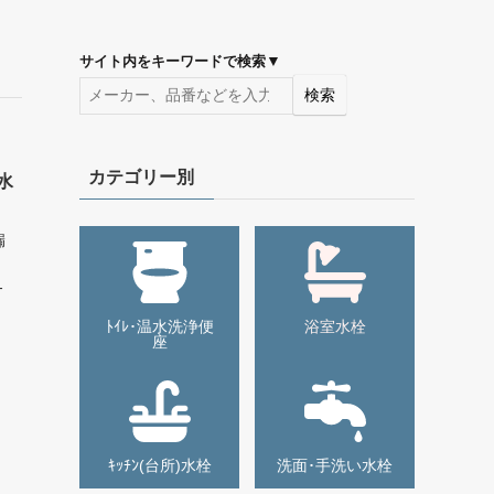
▼
サイト内をキーワードで検索
検索
カテゴリー別
ｰ水
漏
-
ﾄｲﾚ･温水洗浄便
浴室水栓
座
ｷｯﾁﾝ(台所)水栓
洗面･手洗い水栓