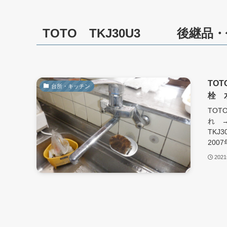
TOTO TKJ30U3 後継品
TOT
台所・キッチン
栓 
TOT
れ →
TKJ3
200
202