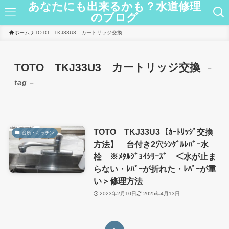
あなたにも出来るかも？水道修理
のブログ
ホーム
TOTO TKJ33U3 カートリッジ交換
TOTO TKJ33U3 カートリッジ交換
–
tag –
TOTO TKJ33U3【ｶｰﾄﾘｯｼﾞ交換
台所・キッチン
方法】 台付き2穴ｼﾝｸﾞﾙﾚﾊﾞｰ水
栓 ※ﾒﾀﾙｼﾞｮｲｼﾘｰｽﾞ ＜水が止ま
らない・ﾚﾊﾞｰが折れた・ﾚﾊﾞｰが重
い＞修理方法
2023年2月10日
2025年4月13日