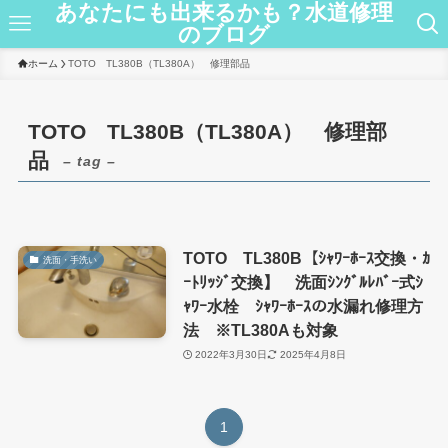
あなたにも出来るかも？水道修理
のブログ
ホーム
TOTO TL380B（TL380A） 修理部品
TOTO TL380B（TL380A） 修理部
品
– tag –
TOTO TL380B【ｼｬﾜｰﾎｰｽ交換・ｶ
洗面・手洗い
ｰﾄﾘｯｼﾞ交換】 洗面ｼﾝｸﾞﾙﾚﾊﾞｰ式ｼ
ｬﾜｰ水栓 ｼｬﾜｰﾎｰｽの水漏れ修理方
法 ※TL380Aも対象
2022年3月30日
2025年4月8日
1