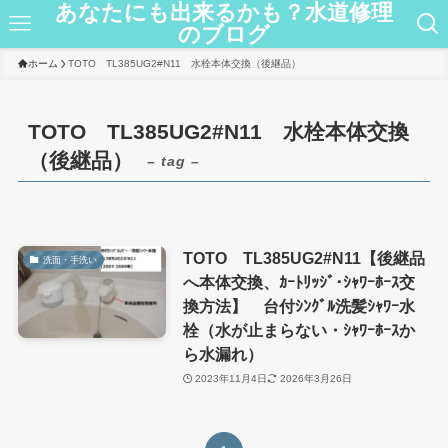
あなたにも出来るかも？水道修理
のブログ
ホーム
TOTO TL385UG2#N11 水栓本体交換（後継品）
TOTO TL385UG2#N11 水栓本体交換
（後継品）
– tag –
TOTO TL385UG2#N11【後継品
洗面・手洗い
へ本体交換、ｶｰﾄﾘｯｼﾞ･ｼｬﾜｰﾎｰｽ交
換方法】 台付ｼﾝｸﾞﾙ洗髪ｼｬﾜｰ水
栓（水が止まらない・ｼｬﾜｰﾎｰｽか
ら水漏れ）
2023年11月4日
2026年3月26日