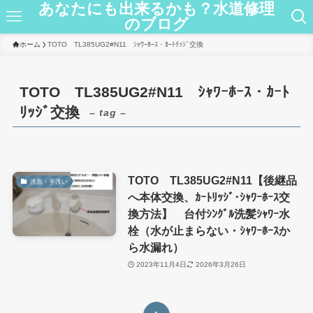
あなたにも出来るかも？水道修理
のブログ
ホーム
TOTO TL385UG2#N11 ｼｬﾜｰﾎｰｽ・ｶｰﾄﾘｯｼﾞ交換
TOTO TL385UG2#N11 ｼｬﾜｰﾎｰｽ・ｶｰﾄ
ﾘｯｼﾞ交換
– tag –
TOTO TL385UG2#N11【後継品
洗面・手洗い
へ本体交換、ｶｰﾄﾘｯｼﾞ･ｼｬﾜｰﾎｰｽ交
換方法】 台付ｼﾝｸﾞﾙ洗髪ｼｬﾜｰ水
栓（水が止まらない・ｼｬﾜｰﾎｰｽか
ら水漏れ）
2023年11月4日
2026年3月26日