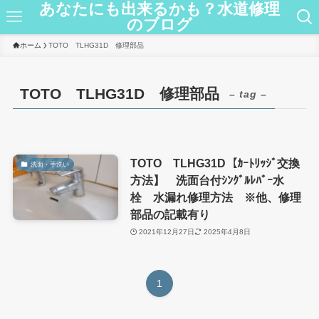
あなたにも出来るかも？水道修理
のブログ
ホーム
TOTO TLHG31D 修理部品
TOTO TLHG31D 修理部品
– tag –
TOTO TLHG31D【ｶｰﾄﾘｯｼﾞ交換
洗面・手洗い
方法】 洗面台付ｼﾝｸﾞﾙﾚﾊﾞｰ水
栓 水漏れ修理方法 ※他、修理
部品の記載有り
2021年12月27日
2025年4月8日
1