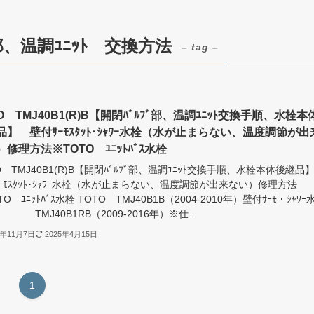
ﾞ部、温調ﾕﾆｯﾄ 交換方法
– tag –
O TMJ40B1(R)B【開閉ﾊﾞﾙﾌﾞ部、温調ﾕﾆｯﾄ交換手順、水栓本
品】 壁付ｻｰﾓｽﾀｯﾄ･ｼｬﾜｰ水栓（水が止まらない、温度調節が出
修理方法※TOTO ﾕﾆｯﾄﾊﾞｽ水栓
O TMJ40B1(R)B【開閉ﾊﾞﾙﾌﾞ部、温調ﾕﾆｯﾄ交換手順、水栓本体後継
ｰﾓｽﾀｯﾄ･ｼｬﾜｰ水栓（水が止まらない、温度調節が出来ない）修理方法
O ﾕﾆｯﾄﾊﾞｽ水栓 TOTO TMJ40B1B（2004-2010年）壁付ｻｰﾓ・ｼｬﾜｰ
MJ40B1RB（2009-2016年）※仕...
3年11月7日
2025年4月15日
1