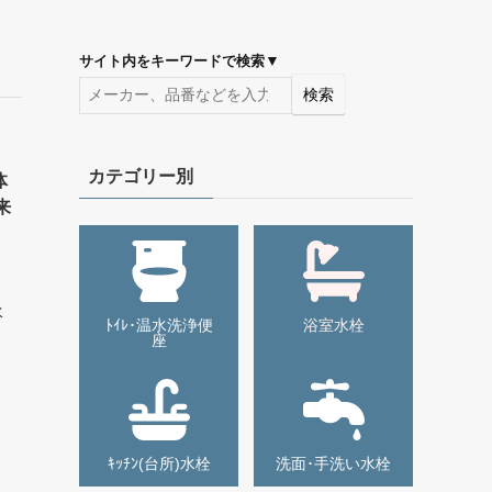
▼
サイト内をキーワードで検索
検索
カテゴリー別
体
来
品】
水
ﾄｲﾚ･温水洗浄便
浴室水栓
座
ｷｯﾁﾝ(台所)水栓
洗面･手洗い水栓