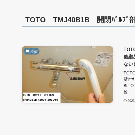
TOTO TMJ40B1B 開閉ﾊﾞﾙﾌ
TOT
浴室
後継
ない）
TOT
壁付ｻ
※TOT
栓 T
202