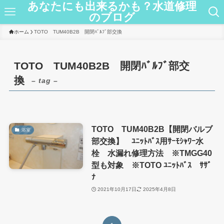
あなたにも出来るかも？水道修理
のブログ
ホーム
TOTO TUM40B2B 開閉ﾊﾞﾙﾌﾞ部交換
TOTO TUM40B2B 開閉ﾊﾞﾙﾌﾞ部交
換
– tag –
TOTO TUM40B2B【開閉バルブ
浴室
部交換】 ﾕﾆｯﾄﾊﾞｽ用ｻｰﾓｼｬﾜｰ水
栓 水漏れ修理方法 ※TMGG40
型も対象 ※TOTO ﾕﾆｯﾄﾊﾞｽ ｻｻﾞ
ﾅ
2021年10月17日
2025年4月8日