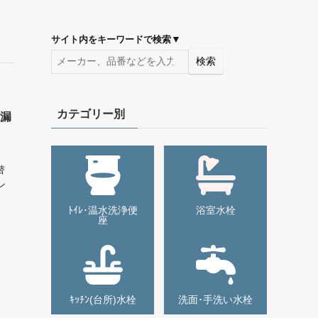
▼
サイト内をキーワードで検索
検索
カテゴリー別
水漏
替
ン
ﾄｲﾚ･温水洗浄便
浴室水栓
座
ｷｯﾁﾝ(台所)水栓
洗面･手洗い水栓