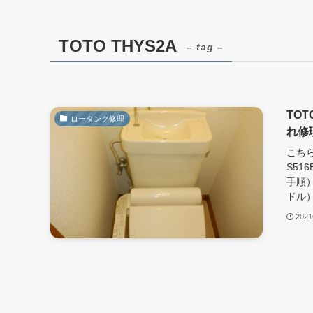
TOTO THYS2A
– tag –
TOT
ロータンク修理
れ修
こちら
S51
手順
ドル）
202