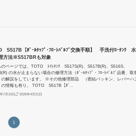
O S517B【ﾎﾞｰﾙﾀｯﾌﾟ･ﾌﾛｰﾄﾊﾞﾙﾌﾞ交換手順】 手洗付ﾛｰﾀﾝｸ 
理方法※S517BRも対象
のページでは、TOTO ﾄｲﾚﾀﾝｸ S517S(R)、S517B(R)、S516S、
6B(R) の水が止まらない場合の修理方法（ﾎﾞｰﾙﾀｯﾌﾟ・ﾌﾛｰﾄﾊﾞﾙﾌﾞ品番、取
）の解説をしています。 ※その他修理部品 （密結パッキン、レバーハ
の情報も有り。 TOTO S517B【ﾎﾞ...
1年7月15日
2026年4月21日
1