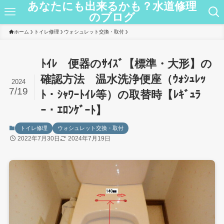
あなたにも出来るかも？水道修理
のブログ
ホーム
トイレ修理
ウォシュレット交換・取付
ﾄｲﾚ 便器のｻｲｽﾞ【標準・大形】の
確認方法 温水洗浄便座（ｳｫｼｭﾚｯ
2024
7/19
ﾄ・ｼｬﾜｰﾄｲﾚ等）の取替時【ﾚｷﾞｭﾗ
ｰ・ｴﾛﾝｹﾞｰﾄ】
トイレ修理
ウォシュレット交換・取付
2022年7月30日
2024年7月19日