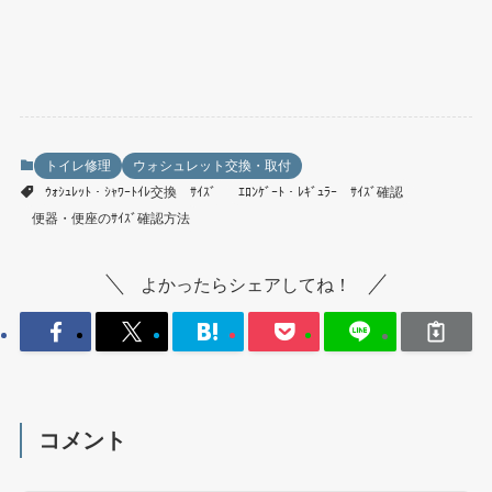
トイレ修理
ウォシュレット交換・取付
ｳｫｼｭﾚｯﾄ・ｼｬﾜｰﾄｲﾚ交換 ｻｲｽﾞ
ｴﾛﾝｹﾞｰﾄ・ﾚｷﾞｭﾗｰ ｻｲｽﾞ確認
便器・便座のｻｲｽﾞ確認方法
よかったらシェアしてね！
コメント