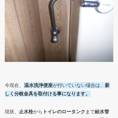
今現在、
温水洗浄便座
が付いていない場合は、
新
しく分岐金具を取付ける事になります。
現状、
止水栓
から
トイレのロータンク
まで
給水管