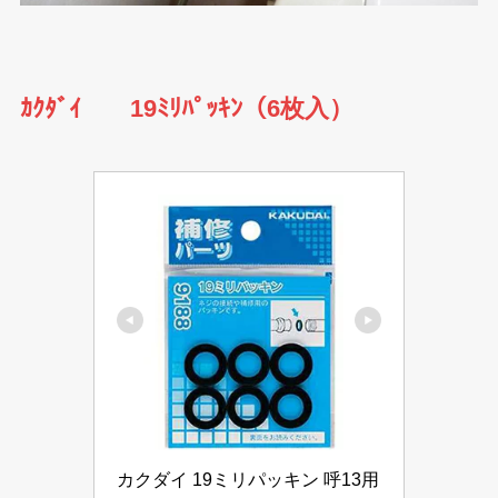
ｶｸﾀﾞｲ 19ﾐﾘﾊﾟｯｷﾝ（6枚入）
カクダイ 19ミリパッキン 呼13用 