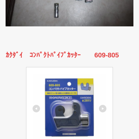
ｶｸﾀﾞｲ ｺﾝﾊﾟｸﾄﾊﾟｲﾌﾟｶｯﾀｰ 609-805