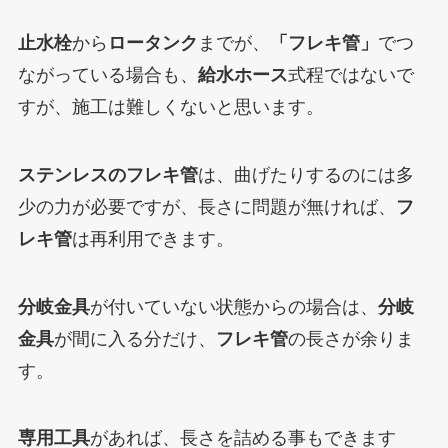
止水栓
から
ロータンク
までが、
「フレキ管」
でつ
ながっている場合も、
給水ホース
式程ではないで
すが、施工は難しくないと思います。
ステンレスのフレキ管
は、曲げたりするのには多
少の力が必要ですが、長さに問題が無ければ、
フ
レキ管
は再利用できます。
分岐金具
が付いていない状態からの場合は、
分岐
金具
が間に入る分だけ、
フレキ管
の長さが余りま
す。
専用工具
があれば、長さを詰める事もできます