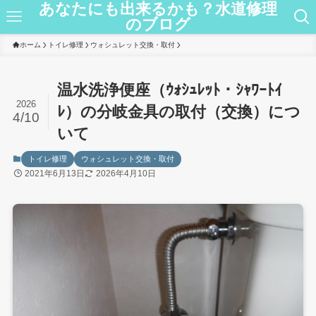
あなたにも出来るかも？水道修理
のブログ
ホーム
トイレ修理
ウォシュレット交換・取付
温水洗浄便座（ｳｫｼｭﾚｯﾄ・ｼｬﾜｰﾄｲ
2026
ﾚ）の分岐金具の取付（交換）につ
4/10
いて
トイレ修理
ウォシュレット交換・取付
2021年6月13日
2026年4月10日