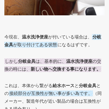
今現在、
温水洗浄便座
が付いている場合は、
分岐
金具
が取り付けてある状態
になるはずです。
しかし
分岐金具
は、基本的に、
温水洗浄便座
の交
換の時には、
新しい物へ交換する事になります。
これは、本体から繋がる
給水ホース
と
分岐金具
と
の
接続部分が互換性が無い事が多い為です
。
（同
メーカー、製造年代が近い製品の場合は互換性が
ある場合有り。）