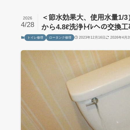
＜節水効果大、使用水量1/3）T
2026
4/28
から4.8ℓ洗浄ﾄｲﾚへの交
2023年12月16日
2026年4月2
トイレ修理
ロータンク修理