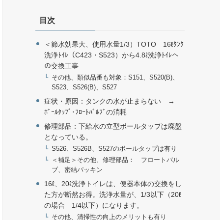
目次
＜節水効果大、使用水量1/3）TOTO 16ℓﾀﾝｸ
洗浄ﾄｲﾚ（C423・S523）から4.8ℓ洗浄ﾄｲﾚへ
の交換工事
その他、類似品番も対象：S151、S520(B)、
S523、S526(B)、S527
症状・原因：タンクの水が止まらない →
ﾎﾞｰﾙﾀｯﾌﾟ･ﾌﾛｰﾄﾊﾞﾙﾌﾞの消耗
修理部品：下給水の立型ボールタップは廃盤
となっている。
S526、S526B、S527のボールタップは有り
＜補足＞その他、修理部品： フロートバル
ブ、密結パッキン
16ℓ、20ℓ洗浄トイレは、便器本体の交換をし
た方が断然お得。洗浄水量が、1/3以下（20ℓ
の場合 1/4以下）になります。
その他、清掃性の向上のメリットも有り