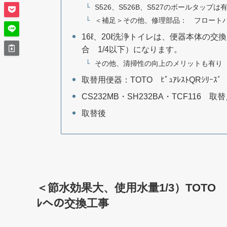
S526、S526B、S527のボールタップは
＜補足＞その他、修理部品： フロート
16ℓ、20ℓ洗浄トイレは、便器本体の交
合 1/4以下）になります。
その他、清掃性の向上のメリットも有り
取替用便器：TOTO ﾋﾟｭｱﾚｽﾄQRｼﾘｰｽﾞ ﾘ
CS232MB・SH232BA・TCF116
取替後
＜節水効果大、使用水量1/3）TOTO 16ℓ
ﾚへの交換工事