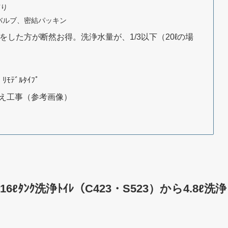
有り
バルブ、密結パッキン
換をした方が断然お得。洗浄水量が、1/3以下（20ℓの場
ﾓﾃﾞﾙﾀｲﾌﾟ
 取替え工事（参考画像）
ﾀﾝｸ洗浄ﾄｲﾚ（C423・S523）から4.8ℓ洗浄