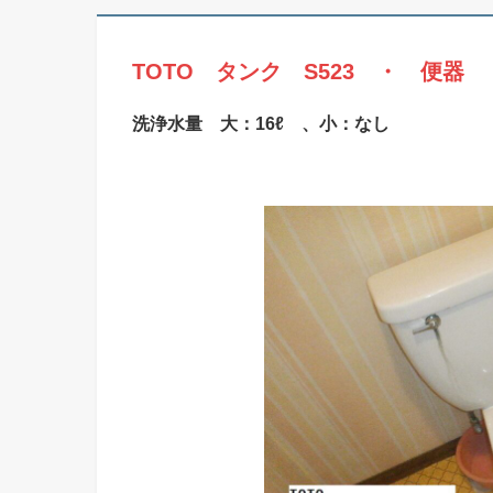
TOTO タンク S523 ・
便器 
洗浄水量 大：16ℓ 、小：なし