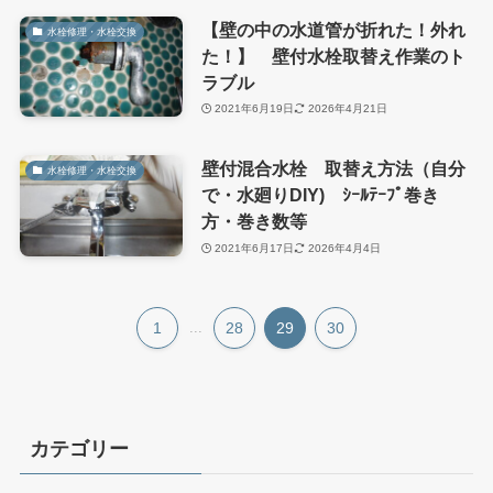
【壁の中の水道管が折れた！外れ
水栓修理・水栓交換
た！】 壁付水栓取替え作業のト
ラブル
2021年6月19日
2026年4月21日
壁付混合水栓 取替え方法（自分
水栓修理・水栓交換
で・水廻りDIY) ｼｰﾙﾃｰﾌﾟ巻き
方・巻き数等
2021年6月17日
2026年4月4日
1
...
28
29
30
カテゴリー