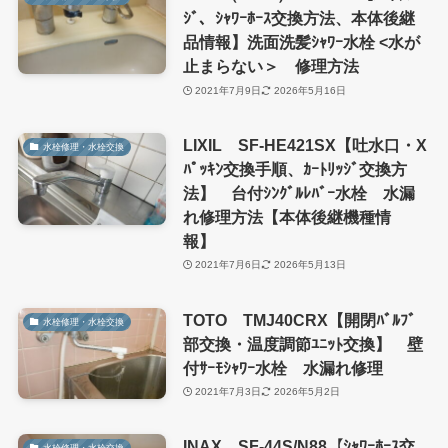
ｼﾞ、ｼｬﾜｰﾎｰｽ交換方法、本体後継
品情報】洗面洗髪ｼｬﾜｰ水栓 <水が
止まらない＞ 修理方法
2021年7月9日
2026年5月16日
LIXIL SF-HE421SX【吐水口・X
水栓修理・水栓交換
ﾊﾟｯｷﾝ交換手順、ｶｰﾄﾘｯｼﾞ交換方
法】 台付ｼﾝｸﾞﾙﾚﾊﾞｰ水栓 水漏
れ修理方法【本体後継機種情
報】
2021年7月6日
2026年5月13日
TOTO TMJ40CRX【開閉ﾊﾞﾙﾌﾞ
水栓修理・水栓交換
部交換・温度調節ﾕﾆｯﾄ交換】 壁
付ｻｰﾓｼｬﾜｰ水栓 水漏れ修理
2021年7月3日
2026年5月2日
INAX SF-44S/N88【ｼｬﾜｰﾎｰｽ交
水栓修理・水栓交換