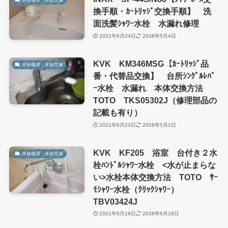
換手順・ｶｰﾄﾘｯｼﾞ交換手順】 洗
面洗髪ｼｬﾜｰ水栓 水漏れ修理
2021年6月24日
2026年5月4日
KVK KM346MSG【ｶｰﾄﾘｯｼﾞ品
水栓修理・水栓交換
番・代替品交換】 台所ｼﾝｸﾞﾙﾚﾊﾞ
ｰ水栓 水漏れ 本体交換方法
TOTO TKS05302J（修理部品の
記載も有り）
2021年6月23日
2026年5月2日
KVK KF205 浴室 台付き２水
水栓修理・水栓交換
栓ﾊﾝﾄﾞﾙｼｬﾜｰ水栓 <水が止まらな
い>水栓本体交換方法 TOTO ｻｰ
ﾓｼｬﾜｰ水栓（ｸﾘｯｸｼｬﾜｰ）
TBV03424J
2021年6月19日
2026年6月18日