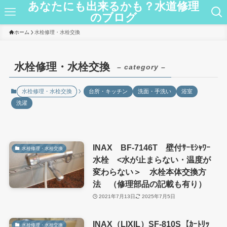
あなたにも出来るかも？水道修理
のブログ
ホーム
水栓修理・水栓交換
水栓修理・水栓交換
– category –
水栓修理・水栓交換
台所・キッチン
洗面・手洗い
浴室
洗濯
INAX BF-7146T 壁付ｻｰﾓｼｬﾜｰ
水栓修理・水栓交換
水栓 <水が止まらない・温度が
変わらない＞ 水栓本体交換方
法 （修理部品の記載も有り）
2021年7月13日
2025年7月5日
INAX（LIXIL）SF-810S【ｶｰﾄﾘｯ
水栓修理・水栓交換