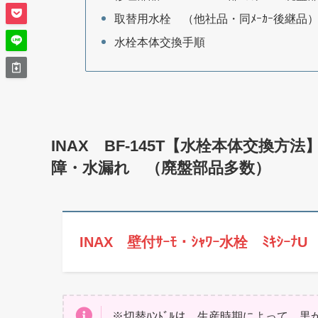
取替用水栓 （他社品・同ﾒｰｶｰ後継品
水栓本体交換手順
INAX BF-145T【水栓本体交換方法】
障・水漏れ （廃盤部品多数）
INAX 壁付ｻｰﾓ・ｼｬﾜｰ水栓 ﾐｷｼｰﾅU 
※切替ﾊﾝﾄﾞﾙは、生産時期によって 