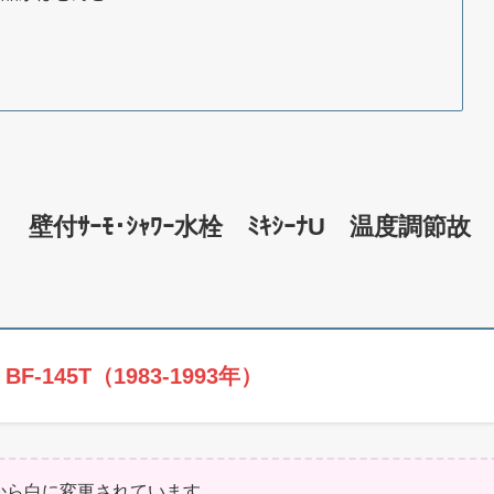
）
 壁付ｻｰﾓ･ｼｬﾜｰ水栓 ﾐｷｼｰﾅU 温度調節故
BF-145T（1983-1993年）
黒から白に変更されています。