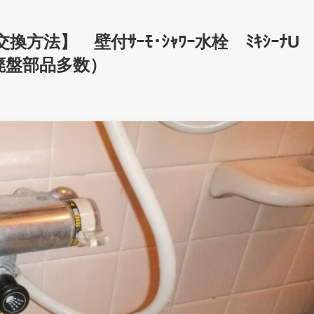
体交換方法】 壁付ｻｰﾓ･ｼｬﾜｰ水栓 ﾐｷｼｰﾅ
廃盤部品多数）