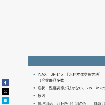
INAX BF-145T【水栓本体交換方法】
（廃盤部品多数）
症状：温度調節が効かない。ｼｬﾜｰ･ｶ
原因
修理部品 ｾﾗﾐｯｸﾊﾞﾙﾌﾞ部のみ 廃