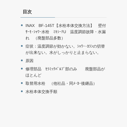
目次
INAX BF-145T【水栓本体交換方法】 壁付
ｻｰﾓ･ｼｬﾜｰ水栓 ﾐｷｼｰﾅU 温度調節故障・水漏
れ （廃盤部品多数）
症状：温度調節が効かない。ｼｬﾜｰ･ｶﾗﾝの切替
が出来ない。水がしっかりと止まらない。
原因
修理部品 ｾﾗﾐｯｸﾊﾞﾙﾌﾞ部のみ 廃盤部品が
ほとんど
取替用水栓 （他社品・同ﾒｰｶｰ後継品）
水栓本体交換手順