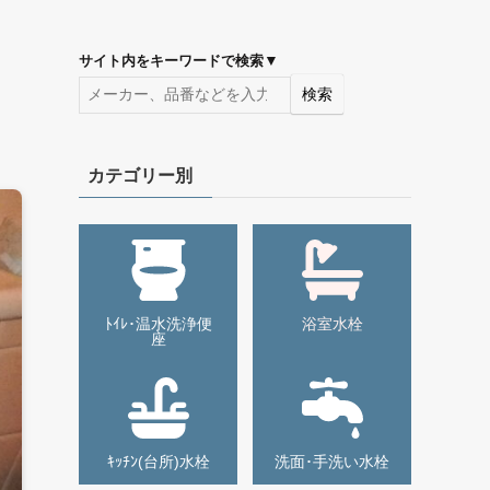
U
▼
サイト内をキーワードで検索
検索
カテゴリー別
ﾄｲﾚ･温水洗浄便
浴室水栓
座
ｷｯﾁﾝ(台所)水栓
洗面･手洗い水栓