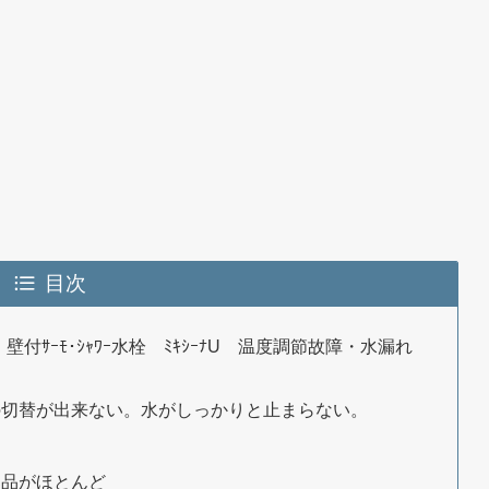
目次
 壁付ｻｰﾓ･ｼｬﾜｰ水栓 ﾐｷｼｰﾅU 温度調節故障・水漏れ
ﾗﾝの切替が出来ない。水がしっかりと止まらない。
盤部品がほとんど