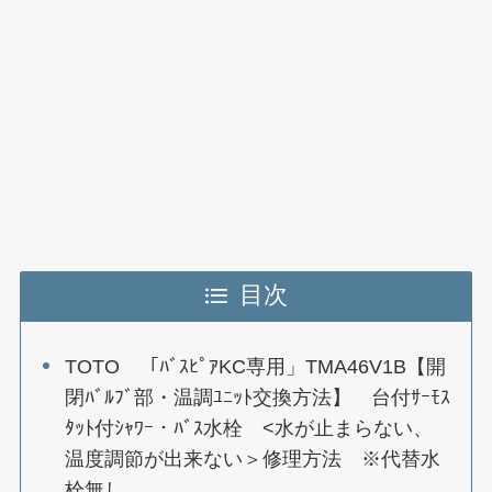
目次
TOTO 「ﾊﾞｽﾋﾟｱKC専用」TMA46V1B【開
閉ﾊﾞﾙﾌﾞ部・温調ﾕﾆｯﾄ交換方法】 台付ｻｰﾓｽ
ﾀｯﾄ付ｼｬﾜｰ・ﾊﾞｽ水栓 <水が止まらない、
温度調節が出来ない＞修理方法 ※代替水
栓無し