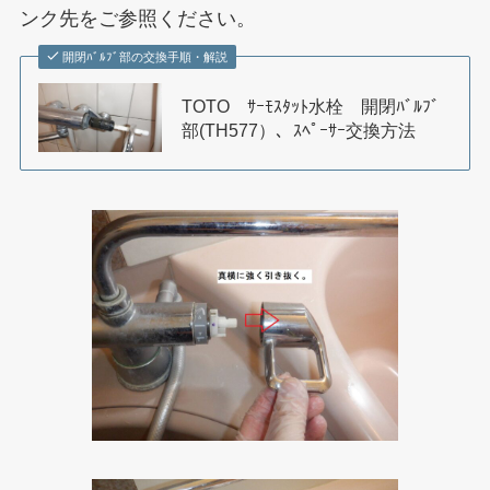
ンク先をご参照ください。
開閉ﾊﾞﾙﾌﾞ部の交換手順・解説
TOTO ｻｰﾓｽﾀｯﾄ水栓 開閉ﾊﾞﾙﾌﾞ
部(TH577）、ｽﾍﾟｰｻｰ交換方法