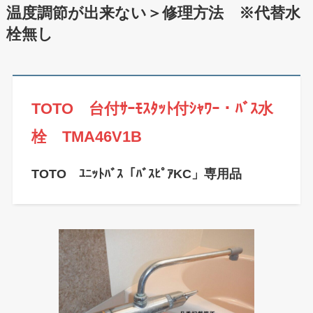
温度調節が出来ない＞修理方法 ※代替水
栓無し
TOTO 台付ｻｰﾓｽﾀｯﾄ付ｼｬﾜｰ・ﾊﾞｽ水
栓 TMA46V1B
TOTO ﾕﾆｯﾄﾊﾞｽ「ﾊﾞｽﾋﾟｱKC」専用品