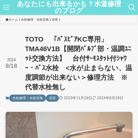
あなたにも出来るかも？水道修理
のブログ
ホーム
水栓修理・水栓交換
浴室
TOTO 「ﾊﾞｽﾋﾟｱKC専用」
TMA46V1B【開閉ﾊﾞﾙﾌﾞ部・温調ﾕﾆ
ｯﾄ交換方法】 台付ｻｰﾓｽﾀｯﾄ付ｼｬﾜ
2024
8/18
ｰ・ﾊﾞｽ水栓 <水が止まらない、温
度調節が出来ない＞修理方法 ※
代替水栓無し
2023年11月18日
2024年8月18日
水栓修理・水栓交換
浴室