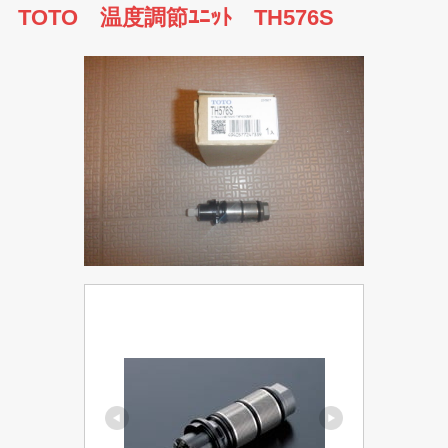
TOTO 温度調節ﾕﾆｯﾄ TH576S