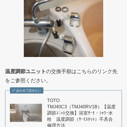
温度調節ユニット
の交換手順はこちらのリンク先
をご参照ください。
あわせて読みたい
TOTO
TMJ40C3（TMJ40RV1B）【温度
調節ﾕﾆｯﾄ交換】浴室ｻｰﾓ・ｼｬﾜｰ水
栓 温度調節（ｻｰﾓｽﾀｯﾄ）不具合
修理方法