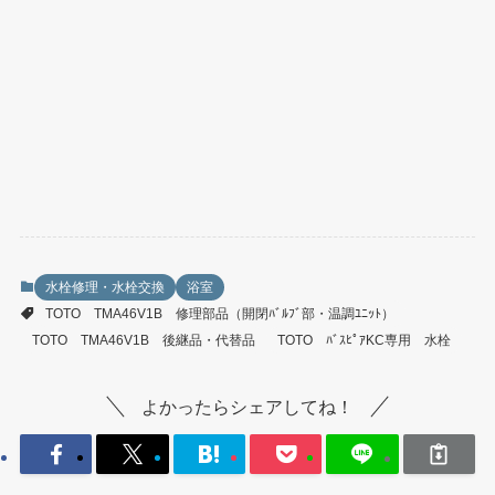
水栓修理・水栓交換
浴室
TOTO TMA46V1B 修理部品（開閉ﾊﾞﾙﾌﾞ部・温調ﾕﾆｯﾄ）
TOTO TMA46V1B 後継品・代替品
TOTO ﾊﾞｽﾋﾟｱKC専用 水栓
よかったらシェアしてね！