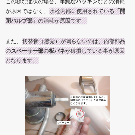
この様な症状の場合、
単純なパッキン
などの消耗
が原因ではなく、
水栓内部に使用されている
「開
閉バルブ部」
の消耗が原因です。
また、
切替音（感覚）が鳴らないのは、内部部品
の
スペーサー部
の
板バネ
が破損している事が原因
となります。