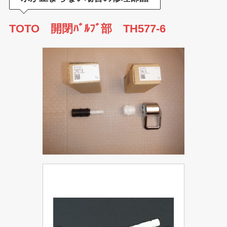
TOTO 開閉ﾊﾞﾙﾌﾞ部 TH577-6