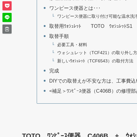
ワンピース便器とは･･･
ワンピース便器に取り付け可能な温水洗浄便
取替用ｳｫｼｭﾚｯﾄ TOTO ｳｫｼｭﾚｯﾄS1 
取替手順
必要工具・材料
ウォシュレット（TCF421）の取り外し
新しいｳｫｼｭﾚｯﾄ（TCF6543）の取付方法
完成
DIYでの取替えが不安な方は、工事費込
<補足＞ﾜﾝﾋﾟｰｽ便器（C406B）の修理部品（ﾎ
TOTO ﾜﾝﾋﾟｰｽ便器 C406B + ｳ