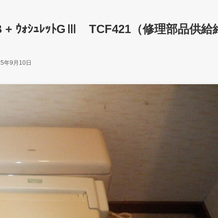
B + ｳｫｼｭﾚｯﾄGⅢ TCF421（修理部品供給
25年9月10日