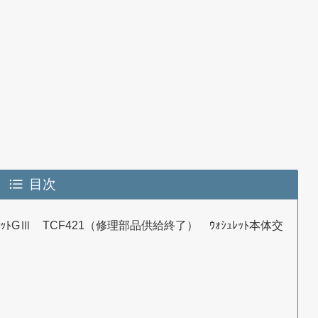
目次
ｼｭﾚｯﾄGⅢ TCF421（修理部品供給終了） ｳｫｼｭﾚｯﾄ本体交