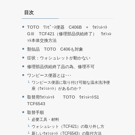
目次
TOTO ﾜﾝﾋﾟｰｽ便器 C406B + ｳｫｼｭﾚｯﾄ
GⅢ TCF421（修理部品供給終了） ｳｫｼｭﾚ
ｯﾄ本体交換方法
類似品 TOTO C406も対象
症状：ウォシュレットが動かない
修理部品供給終了品の為、修理不可
ワンピース便器とは･･･
ワンピース便器に取り付け可能な温水洗浄便
座（ｳｫｼｭﾚｯﾄ）があるのか？
取替用ｳｫｼｭﾚｯﾄ TOTO ｳｫｼｭﾚｯﾄS1
TCF6543
取替手順
必要工具・材料
ウォシュレット（TCF421）の取り外し方
新しいｳｫｼｭﾚｯﾄ（TCF6543）の取付方法