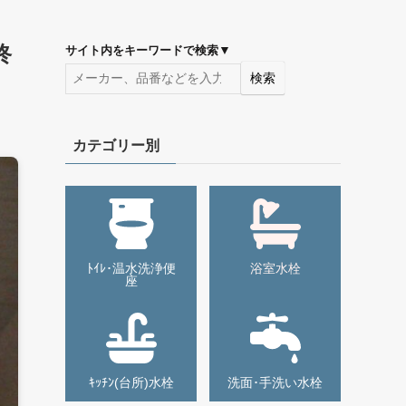
終
▼
サイト内をキーワードで検索
検索
カテゴリー別
ﾄｲﾚ･温水洗浄便
浴室水栓
座
ｷｯﾁﾝ(台所)水栓
洗面･手洗い水栓