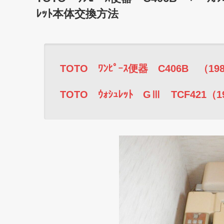
ﾚｯﾄ本体交換方法
TOTO ﾜﾝﾋﾟｰｽ便器 C406B （198
TOTO ｳｫｼｭﾚｯﾄ GⅢ TCF421（