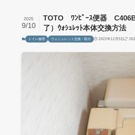
TOTO ﾜﾝﾋﾟｰｽ便器 C406
2025
9/10
了）ｳｫｼｭﾚｯﾄ本体交換方法
2022年12月5日
20
トイレ修理
ウォシュレット交換・取付