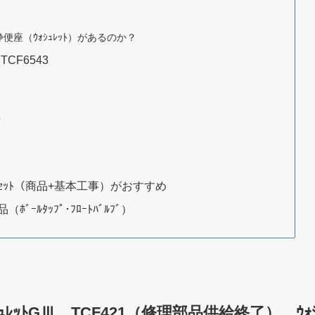
座（ｳｫｼｭﾚｯﾄ）があるのか？
TCF6543
方
ｾｯﾄ（商品+基本工事）がおすすめ
ﾞｰﾙﾀｯﾌﾟ･ﾌﾛｰﾄﾊﾞﾙﾌﾞ）
ｫｼｭﾚｯﾄGⅢ TCF421（修理部品供給終了） ｳｫ