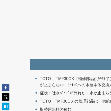
TOTO TMF30CX（補修部品供給終了
が止まらない ｻｰﾓ式への水栓本体交換
症状：吐水ﾊﾟｲﾌﾟが外れた・水が止ま
TOTO TMF30CＸの修理部品は、供
取替用水栓の種類