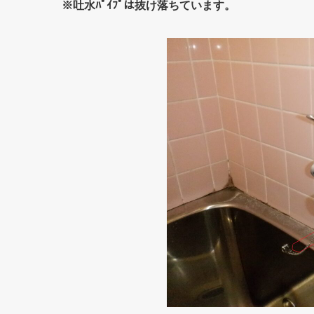
※吐水ﾊﾟｲﾌﾟは抜け落ちています。