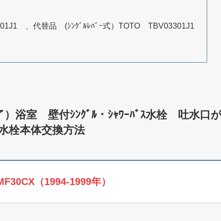
J1 、代替品 (ｼﾝｸﾞﾙﾚﾊﾞｰ式）TOTO TBV03301J1
）浴室 壁付ｼﾝｸﾞﾙ・ｼｬﾜｰﾊﾞｽ水栓 吐水口
の水栓本体交換方法
F30CX（1994-1999年）