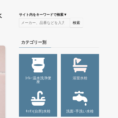
水
▼
サイト内をキーワードで検索
検索
カテゴリー別
ﾄｲﾚ･温水洗浄便
浴室水栓
座
ｷｯﾁﾝ(台所)水栓
洗面･手洗い水栓