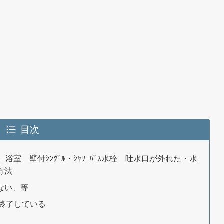
目次
）浴室 壁付ｼﾝｸﾞﾙ・ｼｬﾜｰﾊﾞｽ水栓 吐水口が外れた・水
方法
らない、等
給終了している