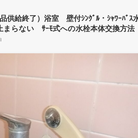
品供給終了）浴室 壁付ｼﾝｸﾞﾙ・ｼｬﾜｰﾊﾞｽ
まらない ｻｰﾓ式への水栓本体交換方法
日