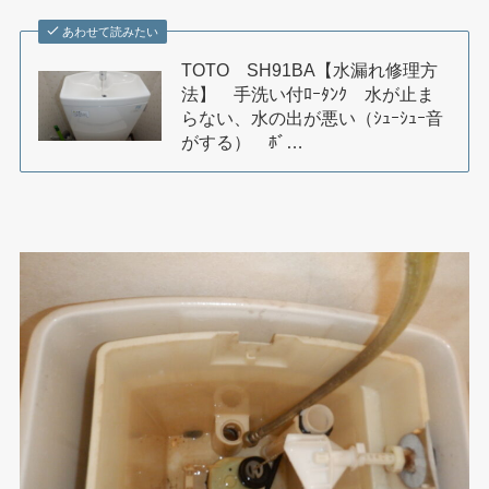
あわせて読みたい
TOTO SH91BA【水漏れ修理方
法】 手洗い付ﾛｰﾀﾝｸ 水が止ま
らない、水の出が悪い（ｼｭｰｼｭｰ音
がする） ﾎﾞ…