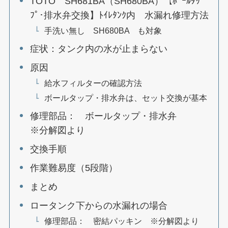
TOTO SH681BA（SH680BA）【ﾎﾞｰﾙﾀｯ
ﾌﾟ･排水弁交換】ﾄｲﾚﾀﾝｸ内 水漏れ修理方法
手洗い無し SH680BA も対象
症状：タンク内の水が止まらない
原因
給水フィルターの確認方法
ボールタップ・排水弁は、セット交換が基本
修理部品： ボールタップ・排水弁
※分解図より
交換手順
作業難易度（5段階）
まとめ
ロータンク下からの水漏れの場合
修理部品： 密結パッキン ※分解図より