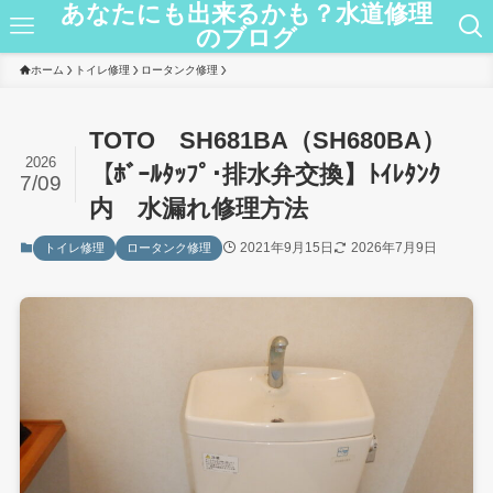
あなたにも出来るかも？水道修理
のブログ
ホーム
トイレ修理
ロータンク修理
TOTO SH681BA（SH680BA）
2026
【ﾎﾞｰﾙﾀｯﾌﾟ･排水弁交換】ﾄｲﾚﾀﾝｸ
7/09
内 水漏れ修理方法
2021年9月15日
2026年7月9日
トイレ修理
ロータンク修理