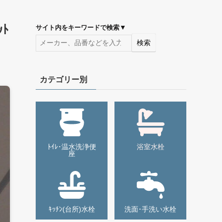
ﾄ
▼
サイト内をキーワードで検索
検索
カテゴリー別
ﾄｲﾚ･温水洗浄便
浴室水栓
座
ｷｯﾁﾝ(台所)水栓
洗面･手洗い水栓