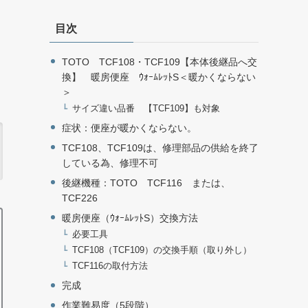
目次
TOTO TCF108・TCF109【本体後継品へ交
換】 暖房便座 ｳｫｰﾑﾚｯﾄS＜暖かくならない
＞
サイズ違い品番 【TCF109】も対象
症状：便座が暖かくならない。
TCF108、TCF109は、修理部品の供給を終了
している為、修理不可
後継機種：TOTO TCF116 または、
TCF226
暖房便座（ｳｫｰﾑﾚｯﾄS）交換方法
必要工具
TCF108（TCF109）の交換手順（取り外し）
TCF116の取付方法
完成
作業難易度（5段階）