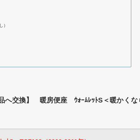
外し）
後継品へ交換】 暖房便座 ｳｫｰﾑﾚｯﾄS＜暖かくな