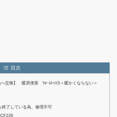
目次
後継品へ交換】 暖房便座 ｳｫｰﾑﾚｯﾄS＜暖かくならない＞
供給を終了している為、修理不可
CF226