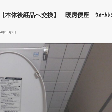
109【本体後継品へ交換】 暖房便座 ｳｫｰﾑﾚｯ
24年10月9日