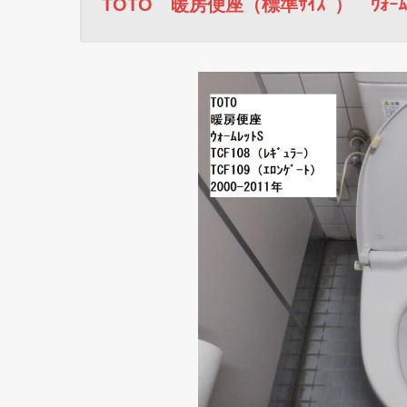
TOTO 暖房便座（標準ｻｲｽﾞ） ｳｫｰﾑﾚｯ