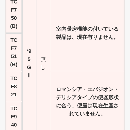
TC
F7
50
(B)
室内暖房機能の付いている
製品は、現在有りません。
TC
F7
‘9
51
5
無
(B)
G
し
Ⅱ
TC
F8
ロマンシア・エバジオン・
21
デリシアタイプの便器形状
に合う、便座は現在生産さ
TC
れていません。
F9
40