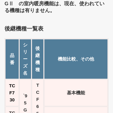
GⅡ の室内暖房機能は、現在、使われてい
る機種は有りません。
後継機種一覧表
シ
後
リ
品
継
ー
機能比較、その他
番
機
ズ
種
名
T
TC
C
F7
基本機能
`9
F
30
5
6
G