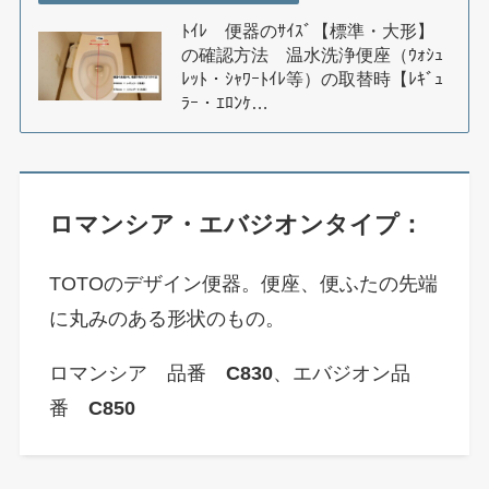
ﾄｲﾚ 便器のｻｲｽﾞ【標準・大形】
の確認方法 温水洗浄便座（ｳｫｼｭ
ﾚｯﾄ・ｼｬﾜｰﾄｲﾚ等）の取替時【ﾚｷﾞｭ
ﾗｰ・ｴﾛﾝｹ…
ロマンシア・エバジオンタイプ：
TOTOのデザイン便器。便座、便ふたの先端
に丸みのある形状のもの。
ロマンシア 品番
C830
、エバジオン品
番
C850