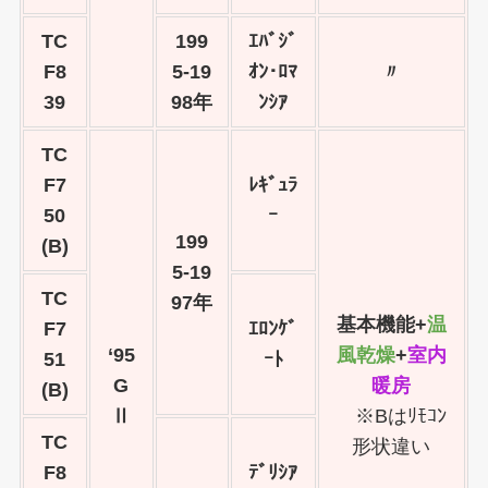
TC
199
ｴﾊﾞｼﾞ
F8
5-19
ｵﾝ･ﾛﾏ
〃
39
98年
ﾝｼｱ
TC
F7
ﾚｷﾞｭﾗ
50
ｰ
199
(B)
5-19
TC
97年
基本機能+
温
F7
ｴﾛﾝｹﾞ
‘95
風乾燥
+
室内
51
ｰﾄ
G
暖房
(B)
Ⅱ
※Bはﾘﾓｺﾝ
TC
形状違い
F8
ﾃﾞﾘｼｱ