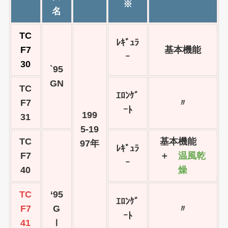
※
名
TC
ﾚｷﾞｭﾗ
F7
基本機能
ｰ
30
`95
GN
TC
ｴﾛﾝｹﾞ
F7
〃
ｰﾄ
199
31
5-19
TC
基本機能
97年
ﾚｷﾞｭﾗ
F7
＋
温風乾
ｰ
40
燥
TC
‘95
ｴﾛﾝｹﾞ
F7
G
〃
ｰﾄ
41
Ⅰ