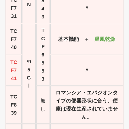
TC
5
N
F7
〃
4
31
3
T
TC
C
F7
基本機能 ＋
温風乾燥
F
40
6
‘9
TC
5
5
F7
〃
5
G
41
3
Ⅰ
ロマンシア・エバジオンタ
TC
無
イプの便器形状に合う、便
F8
し
座は現在生産されていませ
39
ん。