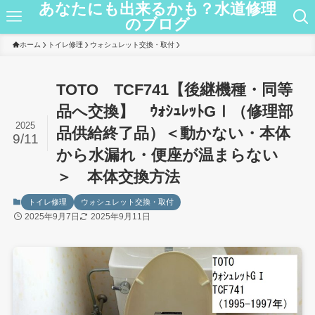
あなたにも出来るかも？水道修理
のブログ
ホーム
トイレ修理
ウォシュレット交換・取付
TOTO TCF741【後継機種・同等
品へ交換】 ｳｫｼｭﾚｯﾄGⅠ（修理部
2025
品供給終了品）＜動かない・本体
9/11
から水漏れ・便座が温まらない
＞ 本体交換方法
トイレ修理
ウォシュレット交換・取付
2025年9月7日
2025年9月11日