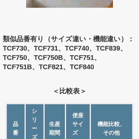
類似品番有り（サイズ違い・機能違い）：
TCF730、TCF731、TCF740、TCF839、
TCF750、TCF750B、TCF751、
TCF751B、TCF821、TCF840
＜比較表＞
シ
便座
リ
品
生産
サイ
機能比較、
ー
番
期間
ズ
その他
ズ