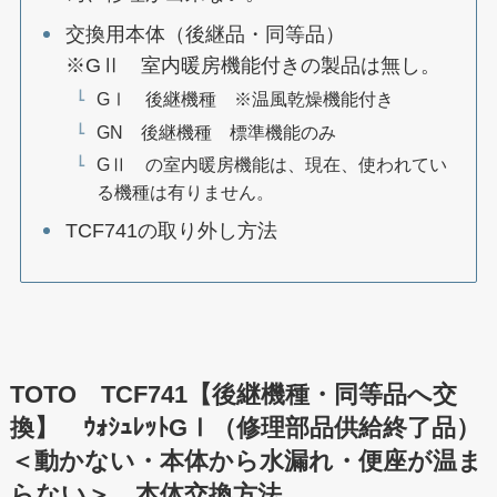
交換用本体（後継品・同等品）
※GⅡ 室内暖房機能付きの製品は無し。
GⅠ 後継機種 ※温風乾燥機能付き
GN 後継機種 標準機能のみ
GⅡ の室内暖房機能は、現在、使われてい
る機種は有りません。
TCF741の取り外し方法
TOTO TCF741【後継機種・同等品へ交
換】 ｳｫｼｭﾚｯﾄGⅠ（修理部品供給終了品）
＜動かない・本体から水漏れ・便座が温ま
らない＞ 本体交換方法