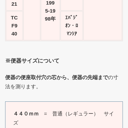
199
21
5-19
TC
ｴﾊﾞｼﾞ
98年
F9
ｵﾝ・ﾛ
40
ﾏﾝｼｱ
※便器サイズについて
便器の便座取付穴の芯から、便器の先端まで
の寸
法を測ります。
４４０ｍｍ
= 普通（レギュラー） サイ
ズ