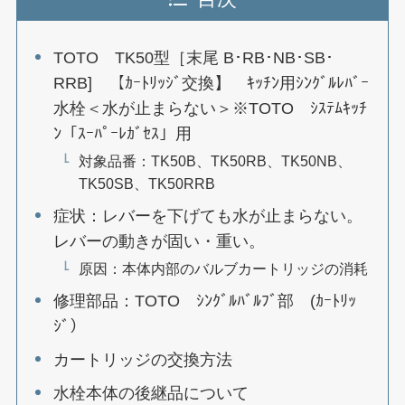
TOTO TK50型［末尾 B･RB･NB･SB･
RRB] 【ｶｰﾄﾘｯｼﾞ交換】 ｷｯﾁﾝ用ｼﾝｸﾞﾙﾚﾊﾞｰ
水栓＜水が止まらない＞※TOTO ｼｽﾃﾑｷｯﾁ
ﾝ「ｽｰﾊﾟｰﾚｶﾞｾｽ」用
対象品番：TK50B、TK50RB、TK50NB、
TK50SB、TK50RRB
症状：レバーを下げても水が止まらない。
レバーの動きが固い・重い。
原因：本体内部のバルブカートリッジの消耗
修理部品：TOTO ｼﾝｸﾞﾙﾊﾞﾙﾌﾞ部 (ｶｰﾄﾘｯ
ｼﾞ）
カートリッジの交換方法
水栓本体の後継品について