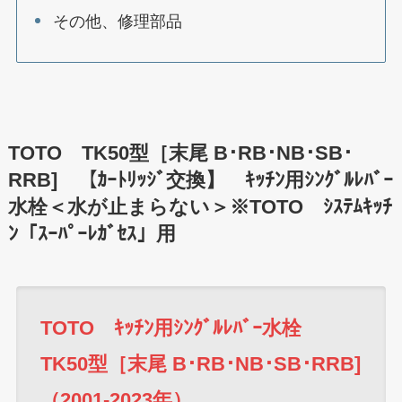
その他、修理部品
TOTO TK50型［末尾 B･RB･NB･SB･
RRB] 【ｶｰﾄﾘｯｼﾞ交換】 ｷｯﾁﾝ用ｼﾝｸﾞﾙﾚﾊﾞｰ
水栓＜水が止まらない＞※TOTO ｼｽﾃﾑｷｯﾁ
ﾝ「ｽｰﾊﾟｰﾚｶﾞｾｽ」用
TOTO ｷｯﾁﾝ用ｼﾝｸﾞﾙﾚﾊﾞｰ水栓
TK50型［末尾 B･RB･NB･SB･RRB]
（2001-2023年）