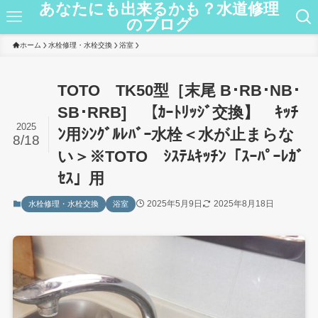
あなたにも出来るかも？水道修理
のブログ
ホーム
水栓修理・水栓交換
浴室
TOTO TK50型［末尾 B･RB･NB･
SB･RRB] 【ｶｰﾄﾘｯｼﾞ交換】 ｷｯﾁ
2025
ﾝ用ｼﾝｸﾞﾙﾚﾊﾞｰ水栓＜水が止まらな
8/18
い＞※TOTO ｼｽﾃﾑｷｯﾁﾝ「ｽｰﾊﾟｰﾚｶﾞ
ｾｽ」用
2025年5月9日
2025年8月18日
水栓修理・水栓交換
浴室