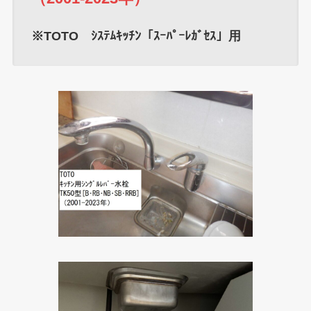
※TOTO ｼｽﾃﾑｷｯﾁﾝ「ｽｰﾊﾟｰﾚｶﾞｾｽ」用