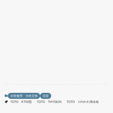
水栓修理・水栓交換
浴室
TOTO KT50型
TOTO THY582N
TOTO ｼｽﾃﾑｷｯﾁﾝ用水栓