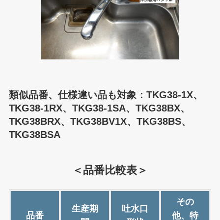
類似品番、仕様違い品も対象：TKG38-1X、
TKG38-1RX、TKG38-1SA、TKG38BX、
TKG38BRX、TKG38BV1X、TKG38BS、
TKG38BSA
＜品番比較表＞
その
生産期
吐水口
品番
他、特