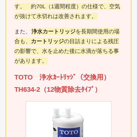
す。 約70L（1週間程度）の仕様で、空気
が抜けて水切れは改善されます。
また、
浄水カートリッジ
を長期間使用の場
合も、
カートリッジ
の目詰まりによる残圧
の影響で、水を止めた後に水滴が落ちる事
があります。
TOTO 浄水ｶｰﾄﾘｯｼﾞ（交換用）
TH634-2（12物質除去ﾀｲﾌﾟ）