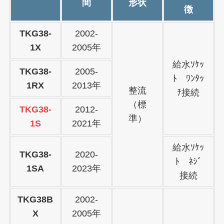
間
形状
徴
TKG38-
2002-
1X
2005年
給水ｿｹｯ
TKG38-
2005-
ﾄ ﾜﾝﾀｯ
1RX
2013年
整流
ﾁ接続
（標
TKG38-
2012-
準）
1S
2021年
給水ｿｹｯ
TKG38-
2020-
ﾄ ﾈｼﾞ
1SA
2023年
接続
TKG38B
2002-
X
2005年