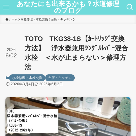
あなたにも出来るかも？水道修理
のブログ
ホーム
水栓修理・水栓交換
台所・キッチン
TOTO TKG38-1S【ｶｰﾄﾘｯｼﾞ交換
方法】 浄水器兼用ｼﾝｸﾞﾙﾚﾊﾞｰ混合
2026
6/02
水栓 ＜水が止まらない＞修理方
法
水栓修理・水栓交換
台所・キッチン
2026年3月4日
2026年6月2日