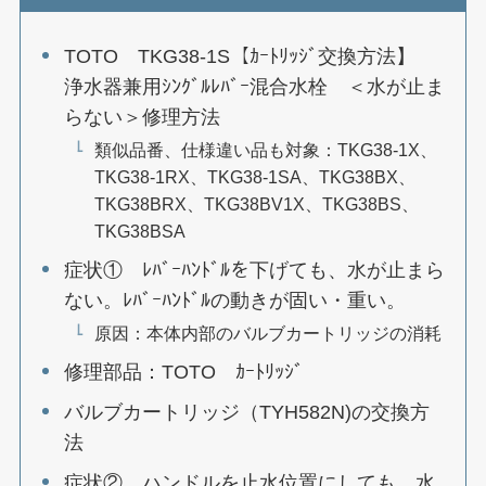
TOTO TKG38-1S【ｶｰﾄﾘｯｼﾞ交換方法】
浄水器兼用ｼﾝｸﾞﾙﾚﾊﾞｰ混合水栓 ＜水が止ま
らない＞修理方法
類似品番、仕様違い品も対象：TKG38-1X、
TKG38-1RX、TKG38-1SA、TKG38BX、
TKG38BRX、TKG38BV1X、TKG38BS、
TKG38BSA
症状① ﾚﾊﾞｰﾊﾝﾄﾞﾙを下げても、水が止まら
ない。ﾚﾊﾞｰﾊﾝﾄﾞﾙの動きが固い・重い。
原因：本体内部のバルブカートリッジの消耗
修理部品：TOTO ｶｰﾄﾘｯｼﾞ
バルブカートリッジ（TYH582N)の交換方
法
症状② ハンドルを止水位置にしても、水