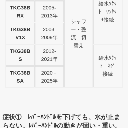
給水ｿｹｯ
TKG38B
2005-
ﾄ ﾜﾝﾀｯ
RX
2013年
ﾁ接続
シャワ
TKG38B
2003-
ー・整
V1X
2009年
流 切
替え
TKG38B
2012-
給水ｿｹｯ
S
2021年
ﾄ ﾈｼﾞ
TKG38B
2020－
接続
SA
2025年
症状① ﾚﾊﾞｰﾊﾝﾄﾞﾙを下げても、水が止ま
らない。ﾚﾊﾞｰﾊﾝﾄﾞﾙの動きが固い・重い。