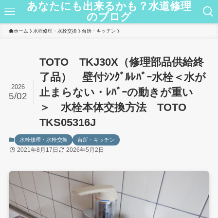
あなたにも出来るかも？水道修理
のブログ
ホーム
水栓修理・水栓交換
台所・キッチン
TOTO TKJ30X（修理部品供給終
了品） 壁付ｼﾝｸﾞﾙﾚﾊﾞｰ水栓＜水が
2026
止まらない・ﾚﾊﾞｰの動きが重い
5/02
＞ 水栓本体交換方法 TOTO
TKS05316J
水栓修理・水栓交換
台所・キッチン
2021年8月17日
2026年5月2日