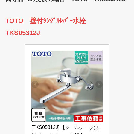
TOTO 壁付ｼﾝｸﾞﾙﾚﾊﾞｰ水栓
TKS05312J
[TKS05312J] 【シールテープ無