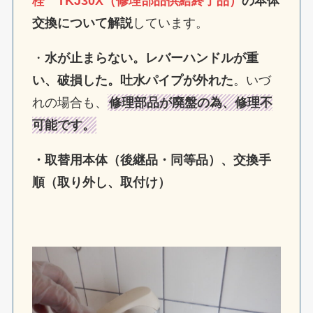
栓 TKJ30X（修理部品供給終了品）
の本体
交換について解説
しています。
・
水が止まらない。レバーハンドルが重
い、破損した。吐水パイプが外れた
。いづ
れの場合も、
修理部品が廃盤の為、修理不
可能です。
・取替用本体（後継品・同等品）、交換手
順（取り外し、取付け）