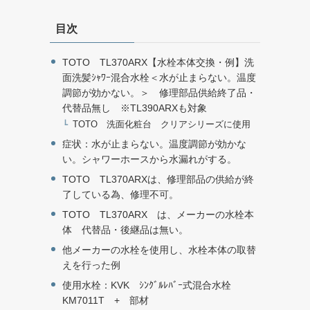
目次
TOTO TL370ARX【水栓本体交換・例】洗
面洗髪ｼｬﾜｰ混合水栓＜水が止まらない。温度
調節が効かない。＞ 修理部品供給終了品・
代替品無し ※TL390ARXも対象
TOTO 洗面化粧台 クリアシリーズに使用
症状：水が止まらない。温度調節が効かな
い。シャワーホースから水漏れがする。
TOTO TL370ARXは、修理部品の供給が終
了している為、修理不可。
TOTO TL370ARX は、メーカーの水栓本
体 代替品・後継品は無い。
他メーカーの水栓を使用し、水栓本体の取替
えを行った例
使用水栓：KVK ｼﾝｸﾞﾙﾚﾊﾞｰ式混合水栓
KM7011T + 部材