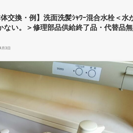
栓本体交換・例】洗面洗髪ｼｬﾜｰ混合水栓＜水
かない。＞修理部品供給終了品・代替品無
年4月3日