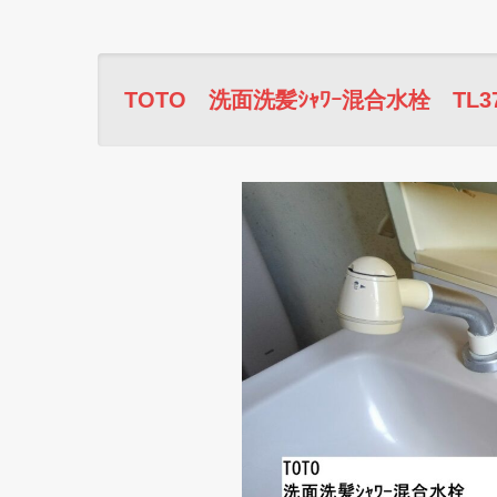
TOTO 洗面洗髪ｼｬﾜｰ混合水栓 TL370