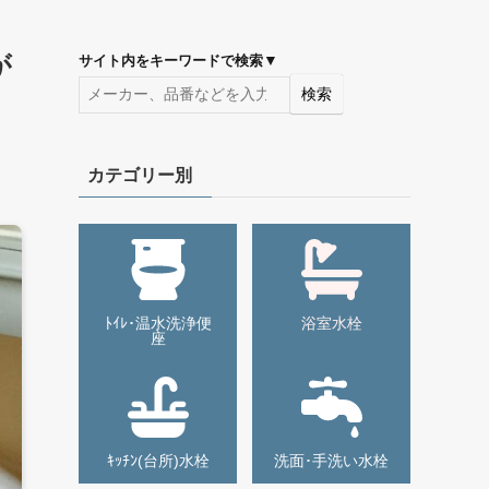
が
▼
サイト内をキーワードで検索
検索
カテゴリー別
ﾄｲﾚ･温水洗浄便
浴室水栓
座
ｷｯﾁﾝ(台所)水栓
洗面･手洗い水栓