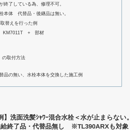
供給が終了している為、修理不可。
の水栓本体 代替品・後継品は無い。
の取替えを行った例
 KM7011T + 部材
T）の取付方法
代替品の無い、水栓本体を交換した施工例
換・例】洗面洗髪ｼｬﾜｰ混合水栓＜水が止まらない
終了品・代替品無し ※TL390ARXも対象