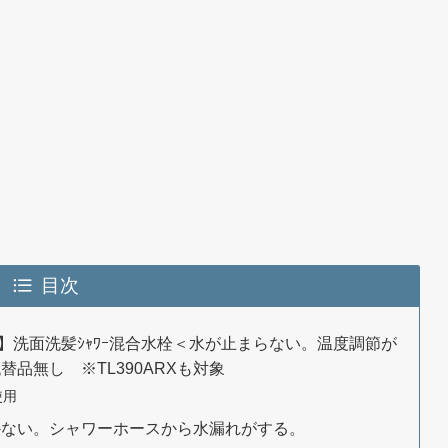
目次
・例】洗面洗髪ｼｬﾜｰ混合水栓＜水が止まらない。温度調節が
品無し ※TL390ARXも対象
使用
かない。シャワーホースから水漏れがする。